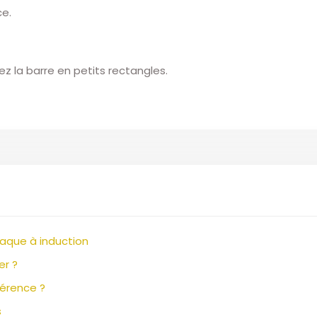
ce.
z la barre en petits rectangles.
laque à induction
er ?
fférence ?
s