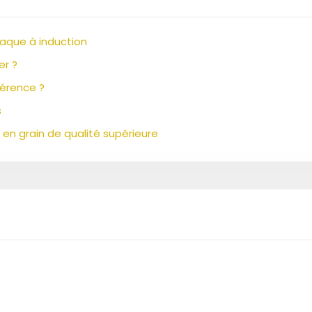
laque à induction
er ?
fférence ?
s
en grain de qualité supérieure